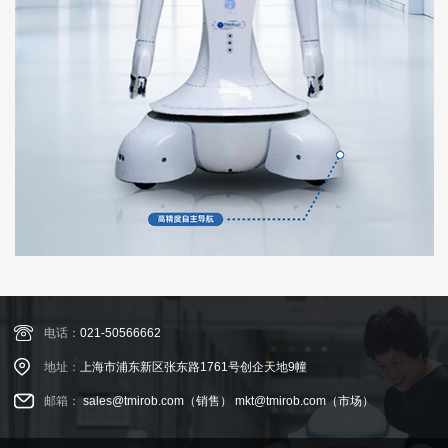
电话：
021-50566662
地址：
上海市浦东新区张东路1761号创企天地9幢
邮箱：
sales@tmirob.com（销售）
mkt@tmirob.com（市场）