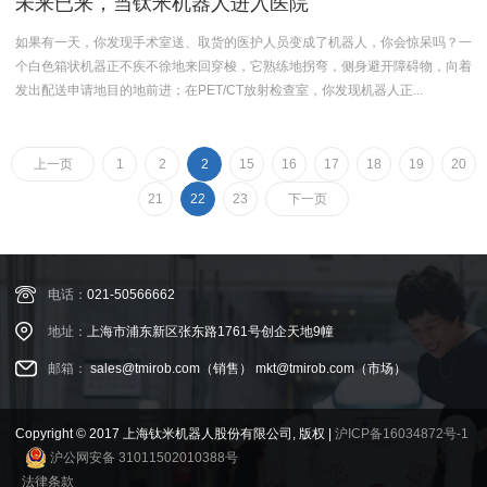
未来已来，当钛米机器人进入医院
如果有一天，你发现手术室送、取货的医护人员变成了机器人，你会惊呆吗？一
个白色箱状机器正不疾不徐地来回穿梭，它熟练地拐弯，侧身避开障碍物，向着
发出配送申请地目的地前进；在PET/CT放射检查室，你发现机器人正...
上一页
1
2
2
15
16
17
18
19
20
21
22
23
下一页
电话：
021-50566662
地址：
上海市浦东新区张东路1761号创企天地9幢
邮箱：
sales@tmirob.com（销售）
mkt@tmirob.com（市场）
Copyright © 2017 上海钛米机器人股份有限公司, 版权 |
沪ICP备16034872号-1
沪公网安备 31011502010388号
法律条款